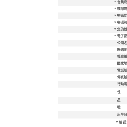
* 會員密
* 確認密
* 密碼問
* 密碼答
* 您的姓
* 電子郵
公司名
聯絡地
郵政編
國家地
電話號
傳真號
行動電
性 別
星 座
職 業
出生日
* 驗 證 