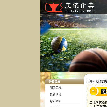
忠儀企業
CHUANG YII ENTERPRIS
首頁
>
關於忠儀
分類清單
關於忠儀
最新消息
球針介紹
忠儀企業股份
秉持”
品質第