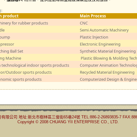
:
n product
Main Process
inery for rubber products
CNC
dle
Semi Automatic Machinery
 pump
Plastic Injection
pressor
Electronic Engineering
hing Ball Set
Synthetic Material Engineerin
ng Machine
Plastic Blowing & Molding Tec
 technological indoor sports products
Computer Animation Technolo
or/Outdoor sports products
Recycled Material Engineering
nomic sports products
Computerized Design & Engine
公司 地址:新北市樹林區三俊街65巷24號 TEL:886-2-26893835-7 FAX:886-2
Copyright © 2008 CHUANG YII ENTERPRISE CO., LTD.