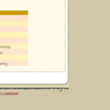
g
hnology
gy
ering
-26893540