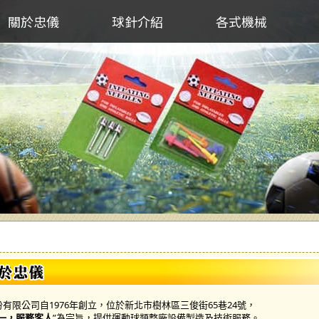
關於忠儀
球針介紹
各式機械
有限公司自1976年創立，位於新北市樹林區三俊街65巷24號，
一，服務客人
”為宗旨，提供運動球類整廠設備製造及技術服務。